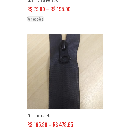
Price
R$
79.00
–
R$
195.00
range:
Este
Ver opções
R$ 79.00
produto
through
tem
R$ 195.00
várias
variantes.
As
opções
podem
ser
escolhidas
na
página
do
produto
Ziper Inverso PU
Price
R$
165.30
–
R$
478.65