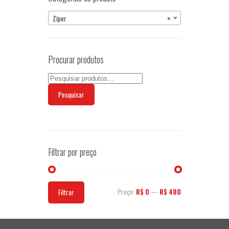
ser
Zíper
×
escolhidas
na
página
do
Procurar produtos
produto
Pesquisar
Filtrar por preço
Preço
Preço
Preço:
R$ 0
—
R$ 480
Filtrar
mínimo
máximo