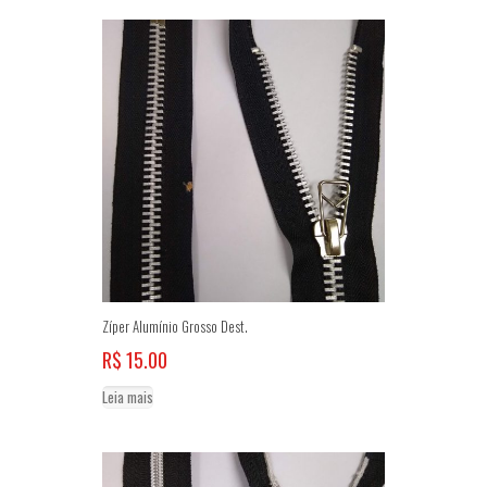
R$ 135.00
várias
variantes.
As
opções
podem
ser
escolhidas
na
página
do
produto
Zíper Alumínio Grosso Dest.
R$
15.00
Leia mais