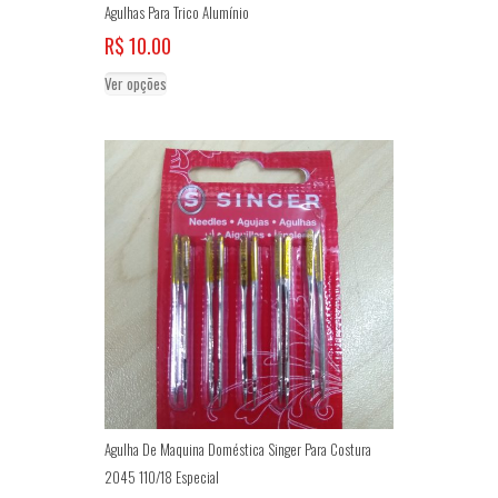
Agulhas Para Trico Alumínio
R$
10.00
Este
Ver opções
produto
tem
várias
variantes.
As
opções
podem
ser
escolhidas
na
página
do
produto
Agulha De Maquina Doméstica Singer Para Costura
2045 110/18 Especial