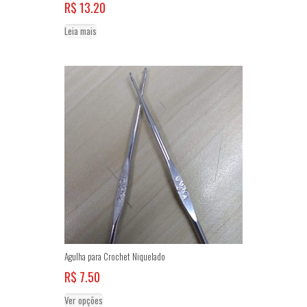
R$
13.20
Leia mais
Agulha para Crochet Niquelado
R$
7.50
Este
Ver opções
produto