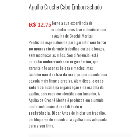
Agulha Croche Cabo Emborrachado
Torne a sua experiência de
R$
12.75
crochetar mais leve e eficiênte com
a Agulha de Crochê Merita!
Produzida especialmente para garantir
conforto
no manuseio
durante trabalhos curtos e longos,
sem machucar as mãos. Seu diferencial está
no
cabo emborrachado ergonômico
, que
garante não apenas beleza e maciez, mas
também
não desliza da mão
, proporcioando uma
pegada mais firme e precisa. Além disso, o
cabo
colorido
auxilia na organização e na escolha da
agulha, pois cada cor identifica um tamanho. A
Agulha de Crochê Merita é produzda em alumínio,
conferindo maior
durabilidade e
resistência
.
Dica:
Antes de iniciar um trabalho,
certifique-se de encontrar a agulha mais adequada
para a sua linha.