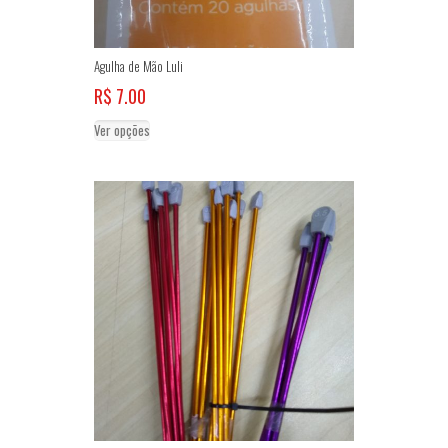
Agulha de Mão Luli
R$
7.00
Este
Ver opções
produto
tem
várias
variantes.
As
opções
podem
ser
escolhidas
na
página
do
produto