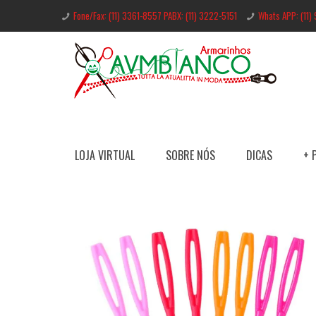
Fone/Fax: (11) 3361-8557 PABX: (11) 3222-5151
Whats APP: (11)
LOJA VIRTUAL
SOBRE NÓS
DICAS
+ 