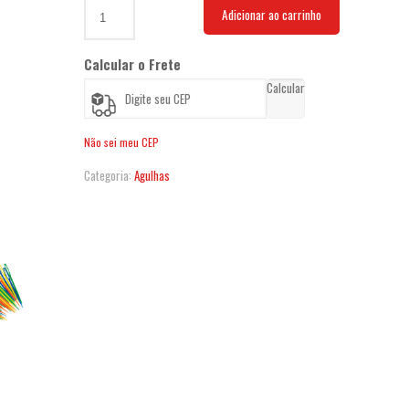
Agulha
Adicionar ao carrinho
de
Plástico
7cm
Calcular o Frete
quantidade
Calcular
Não sei meu CEP
Categoria:
Agulhas