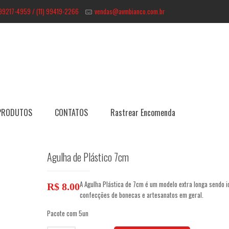
 99217-4959 / (11) 99419-2266
vendas@avmbianco.com.br
PRODUTOS
CONTATOS
Rastrear Encomenda
Agulha de Plástico 7cm
A Agulha Plástica de 7cm é um modelo extra longa sendo i
R$
8.00
confecções de bonecas e artesanatos em geral.
Pacote com 5un