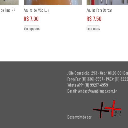
abo Fino Nº
Agulha de Mão Luli
Agulha Para Bordar
R$
7.00
R$
7.50
Este
Ver opções
Leia mais
produto
tem
várias
variantes.
As
opções
podem
ser
Júlio Conceição, 293 - Cep.: 01126-001 Bo
escolhidas
Fone/Fax: (11) 3361-8557 - PABX: (11) 322
na
Whats APP: (11) 99217-4959
página
E-mail: vendas@avmbianco.com.br
do
produto
Desenvolvido por