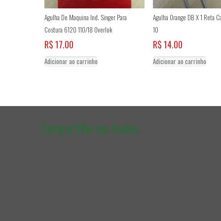
Agulha De Maquina Ind. Singer Para
Agulha Orange DB X 1 Reta C
Costura 6120 110/18 Overlok
10
R$
17.00
R$
14.00
Adicionar ao carrinho
Adicionar ao carrinho
Compartilhe nas Redes: