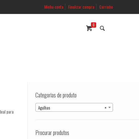
Minha conta
Finalizar compra
Carrinho
0
Categorias de produto
Agulhas
×
deal para
Procurar produtos