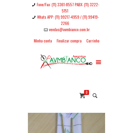
Fone/Fax: (11) 3361-8557 PABX: (11) 3222-
5151
Whats APP: (11) 99217-4959 / (11) 99419-
2266
vendas@avmbianco.com.br
Minha conta
Finalizar compra
Carrinho
0