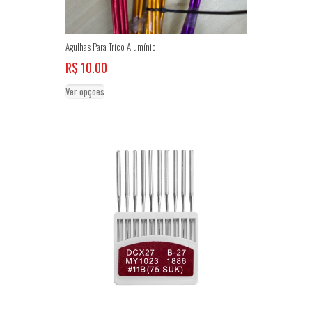
Agulhas Para Trico Alumínio
R$
10.00
Este
Ver opções
produto
tem
várias
variantes.
As
opções
podem
ser
escolhidas
na
página
do
produto