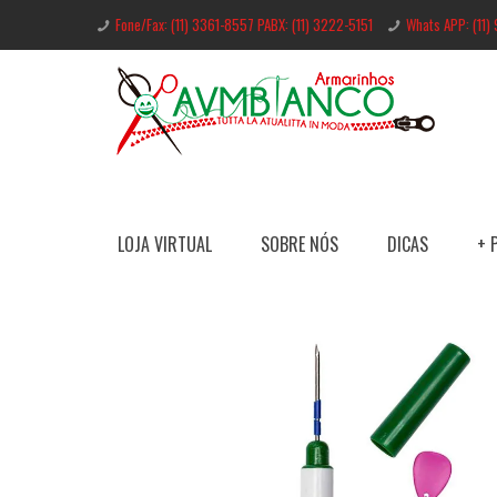
Fone/Fax: (11) 3361-8557 PABX: (11) 3222-5151
Whats APP: (11)
LOJA VIRTUAL
SOBRE NÓS
DICAS
+ 