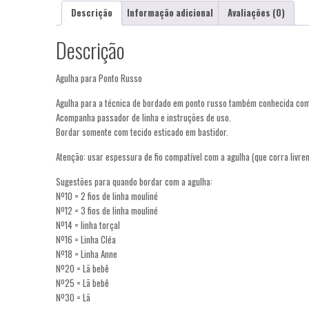
Descrição
Informação adicional
Avaliações (0)
Descrição
Agulha para Ponto Russo
Agulha para a técnica de bordado em ponto russo também conhecida com
Acompanha passador de linha e instruções de uso.
Bordar somente com tecido esticado em bastidor.
Atenção: usar espessura de fio compatível com a agulha (que corra livre
Sugestões para quando bordar com a agulha:
Nº10 = 2 fios de linha mouliné
Nº12 = 3 fios de linha mouliné
Nº14 = linha torçal
Nº16 = Linha Cléa
Nº18 = Linha Anne
Nº20 = Lã bebê
Nº25 = Lã bebê
Nº30 = Lã