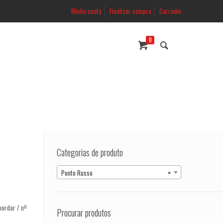
Minha conta
Finalizar compra
Carrinho
0
Categorias de produto
Ponto Russo
×
bordar / nº
Procurar produtos