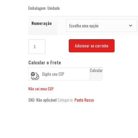
Embalagem: Unidade
Numeração
Agulha
Adicionar ao carrinho
Ponto
Russo
quantidade
Calcular o Frete
Calcular
Não sei meu CEP
SKU:
Não aplicável
Categoria:
Ponto Russo