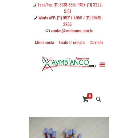
Fone/Fax: (11) 3361-8557 PABX: (11) 3222-
5151
Whats APP: (11) 99217-4959 / (11) 99419-
2266
vendas@avmbianco.com.br
Minha conta
Finalizar compra
Carrinho
0