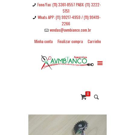
Fone/Fax: (11) 3361-8557 PABX: (11) 3222-
5151
Whats APP: (11) 99217-4959 / (11) 99419-
2266
vendas@avmbianco.com.br
Minha conta
Finalizar compra
Carrinho
0