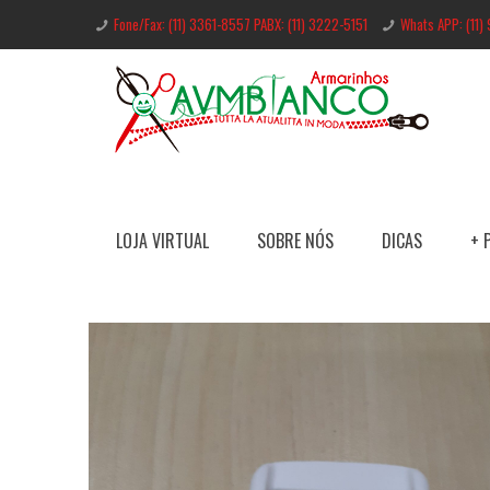
Fone/Fax: (11) 3361-8557 PABX: (11) 3222-5151
Whats APP: (11)
LOJA VIRTUAL
SOBRE NÓS
DICAS
+ 