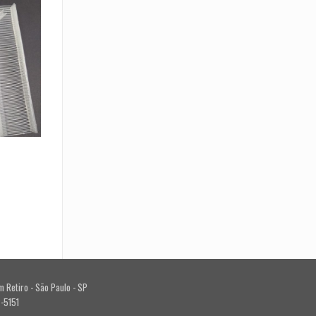
Price
range:
R$ 25.00
through
R$ 47.00
m Retiro - São Paulo - SP
2-5151