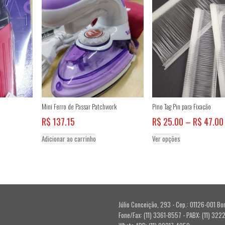
Mini Ferro de Passar Patchwork
Pino Tag Pin para Fixação
R$
137.15
R$
25.00
–
R$
47.00
Este
Adicionar ao carrinho
Ver opções
produto
tem
várias
variantes.
As
opções
Júlio Conceição, 293 - Cep.: 01126-001 Bo
podem
Fone/Fax: (11) 3361-8557 - PABX: (11) 322
ser