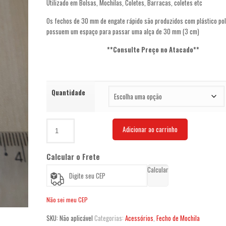
Utilizado em Bolsas, Mochilas, Coletes, Barracas, coletes etc
Os fechos de 30 mm de engate rápido são produzidos com plástico pol
possuem um espaço para passar uma alça de 30 mm (3 cm)
**Consulte Preço no Atacado**
Quantidade
Fecho
Adicionar ao carrinho
De
Engate
Rápido
Calcular o Frete
P/
Calcular
Bolsa
Mochila
30
Não sei meu CEP
mm
SKU:
Não aplicável
Categorias:
Acessórios
,
Fecho de Mochila
quantidade