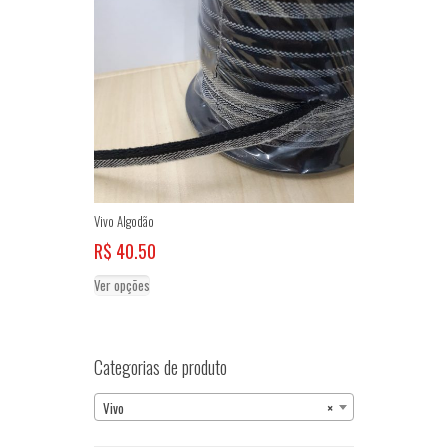
opções
podem
ser
escolhidas
na
página
do
produto
Vivo Algodão
R$
40.50
Este
Ver opções
produto
tem
várias
variantes.
Categorias de produto
As
opções
Vivo
×
podem
ser