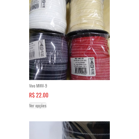
Vivo MWV-9
R$
22.00
Este
Ver opções
produto
tem
várias
variantes.
As