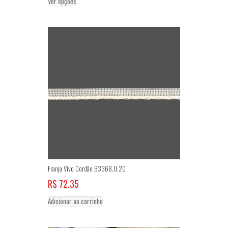
Ver opções
produto
tem
várias
variantes.
As
opções
podem
ser
escolhidas
na
página
do
produto
Franja Vivo Cordão B3368.0.20
R$
72.35
Adicionar ao carrinho