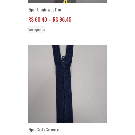
Zíper Aluminizado Fixo
Price
R$
60.40
–
R$
96.45
range:
Este
Ver opções
R$ 60.40
produto
through
tem
R$ 96.45
várias
variantes.
As
opções
podem
ser
escolhidas
na
página
do
produto
Ziper Coats Corrente