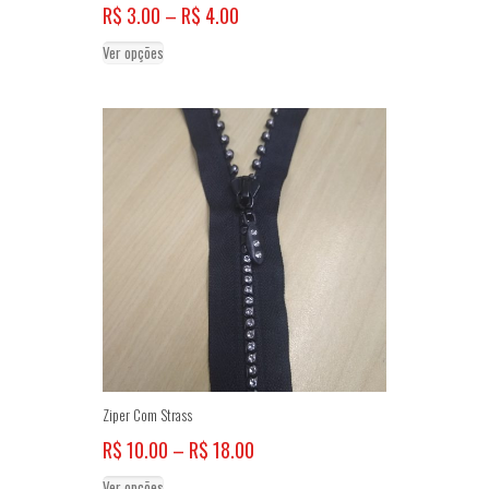
Price
R$
3.00
–
R$
4.00
range:
Este
Ver opções
R$ 3.00
produto
through
tem
R$ 4.00
várias
variantes.
As
opções
podem
ser
escolhidas
na
página
do
produto
Ziper Com Strass
Price
R$
10.00
–
R$
18.00
range:
Este
Ver opções