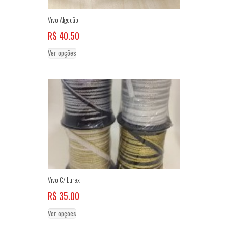
Vivo Algodão
R$
40.50
Este
Ver opções
produto
tem
várias
variantes.
As
opções
podem
ser
escolhidas
na
página
do
Vivo C/ Lurex
produto
R$
35.00
Este
Ver opções
produto
tem