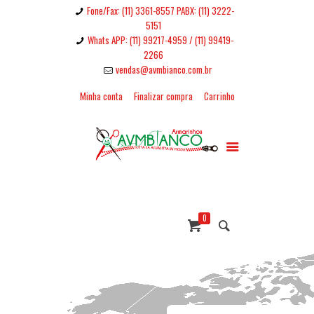
Fone/Fax: (11) 3361-8557 PABX: (11) 3222-
5151
Whats APP: (11) 99217-4959 / (11) 99419-
2266
vendas@avmbianco.com.br
Minha conta
Finalizar compra
Carrinho
0