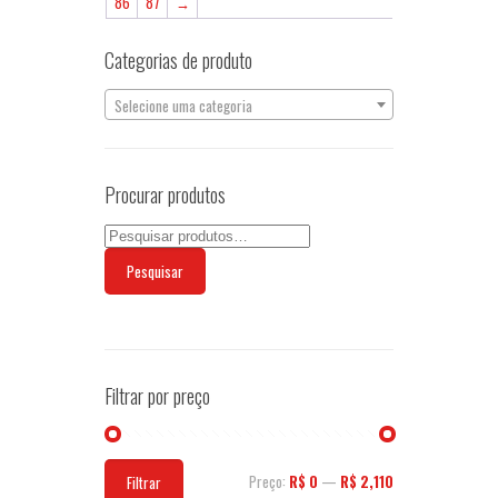
86
87
→
opções
podem
Categorias de produto
ser
escolhidas
na
Selecione uma categoria
página
do
produto
Procurar produtos
Pesquisar
Filtrar por preço
Preço
Preço
Preço:
R$ 0
—
R$ 2,110
Filtrar
mínimo
máximo