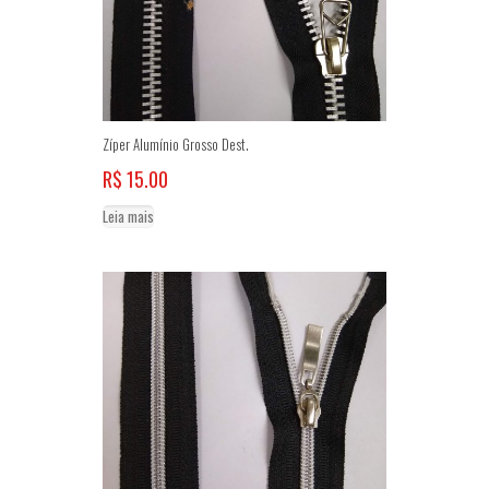
página
do
produto
Zíper Alumínio Grosso Dest.
R$
15.00
Leia mais