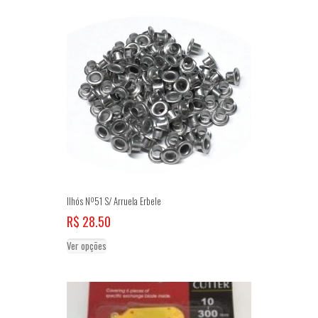
Ilhós Nº51 S/ Arruela Erbele
R$
28.50
Este
Ver opções
produto
tem
várias
variantes.
As