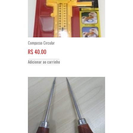
opções
podem
ser
escolhidas
na
página
do
Compasso Circular
produto
R$
40.00
Adicionar ao carrinho